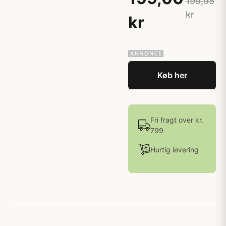
199,95
kr
kr
Køb her
Fri fragt over kr.
799
Hurtig levering