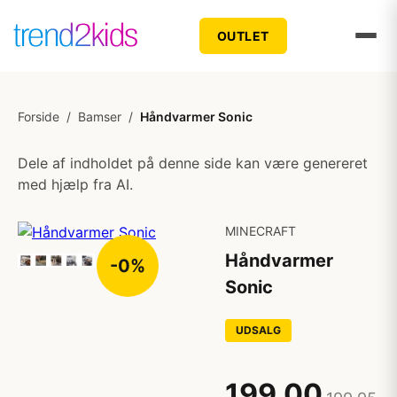
OUTLET
Forside
/
Bamser
/
Håndvarmer Sonic
Dele af indholdet på denne side kan være genereret
med hjælp fra AI.
MINECRAFT
Håndvarmer
-0%
Sonic
UDSALG
199,00