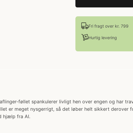
Fri fragt over kr. 799
Hurtig levering
r. Haflinger-føllet spankulerer livligt hen over engen og ha
let er meget nysgerrigt, så det løber helt sikkert derover 
 hjælp fra AI.