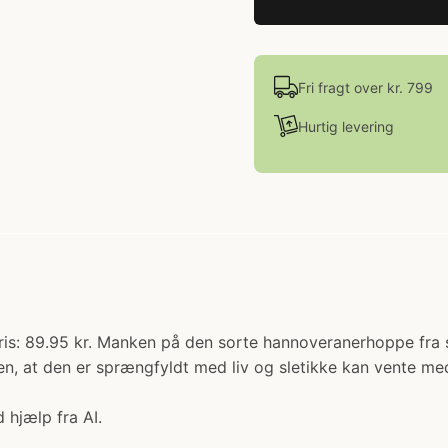
Fri fragt over kr. 799
Hurtig levering
Pris: 89.95 kr. Manken på den sorte hannoveranerhoppe fra 
en, at den er sprængfyldt med liv og sletikke kan vente med
 hjælp fra AI.