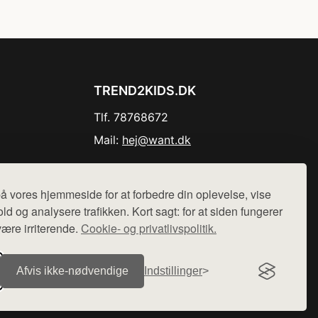
TREND2KIDS.DK
Tlf. 78768672
Mail:
hej@want.dk
Cookie- og privatlivspolitik
å vores hjemmeside for at forbedre din oplevelse, vise
ld og analysere trafikken. Kort sagt: for at siden fungerer
være irriterende.
Cookie- og privatlivspolitik.
r sælges ikke varer fra denne side - vi henviser til de shops,
Afvis ikke‑nødvendige
Indstillinger