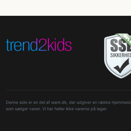
Denne side er en del af want.dk, der udgiver en række hjemmeside
som sælger varen. Vi har heller ikke varerne på lager.