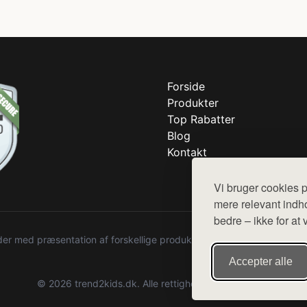
Forside
Produkter
Top Rabatter
Blog
Kontakt
Vi bruger cookies p
mere relevant indho
bedre – ikke for at 
r med præsentation af forskellige produkter fra diverse webshops. De
Accepter alle
© 2026 trend2kids.dk. Alle rettigheder forbeholdes.