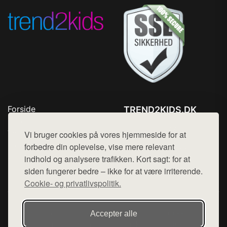
Forside
TREND2KIDS.DK
Produkter
Tlf. 78768672
Top Rabatter
Vi bruger cookies på vores hjemmeside for at
Mail:
hej@want.dk
Blog
forbedre din oplevelse, vise mere relevant
Kontakt
indhold og analysere trafikken. Kort sagt: for at
Cookie- og privatlivspolitik
siden fungerer bedre – ikke for at være irriterende.
Cookie- og privatlivspolitik.
Denne side er en del af want.dk, der udgiver en række
Accepter alle
hjemmesider med præsentation af forskellige produkter fra