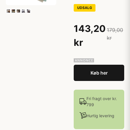
UDSALG
143,20
179,00
kr
kr
Køb her
Fri fragt over kr.
799
Hurtig levering