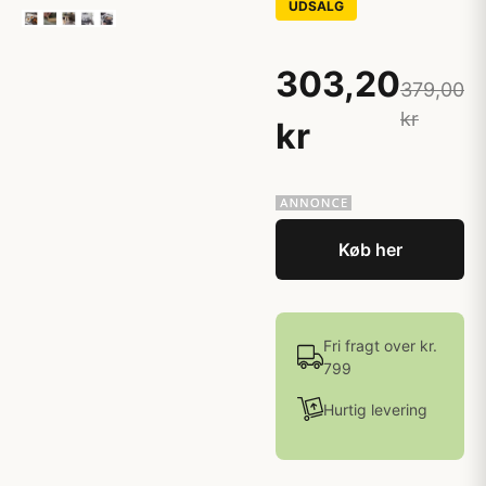
UDSALG
303,20
379,00
kr
kr
Køb her
Fri fragt over kr.
799
Hurtig levering