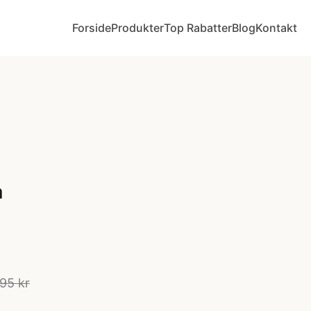
Forside
Produkter
Top Rabatter
Blog
Kontakt
å
95 kr