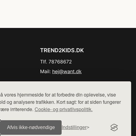
TREND2KIDS.DK
Tlf. 78768672
Mail:
hej@want.dk
Cookie- og privatlivspolitik
å vores hjemmeside for at forbedre din oplevelse, vise
ld og analysere trafikken. Kort sagt: for at siden fungerer
være irriterende.
Cookie- og privatlivspolitik.
r sælges ikke varer fra denne side - vi henviser til de shops,
Afvis ikke‑nødvendige
Indstillinger