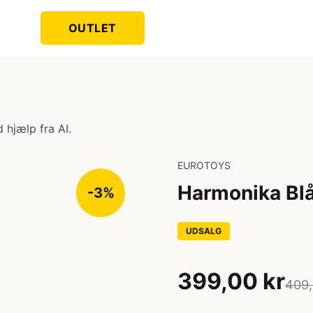
OUTLET
 hjælp fra AI.
EUROTOYS
Harmonika Bl
-3%
UDSALG
399,00 kr
409,