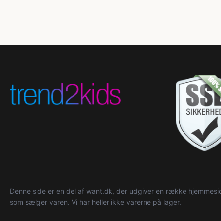
Denne side er en del af want.dk, der udgiver en række hjemmeside
som sælger varen. Vi har heller ikke varerne på lager.