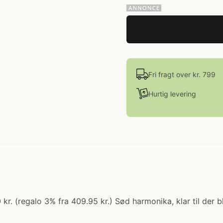
Fri fragt over kr. 799
Hurtig levering
 kr. (regalo 3% fra 409.95 kr.) Sød harmonika, klar til der 