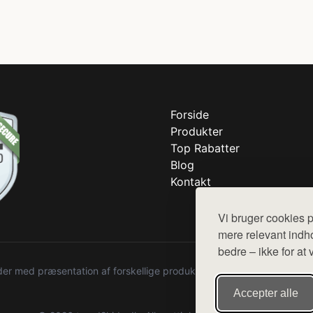
Forside
Produkter
Top Rabatter
Blog
Kontakt
Vi bruger cookies p
mere relevant indho
bedre – ikke for at 
r med præsentation af forskellige produkter fra diverse webshops. De
Accepter alle