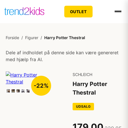
OUTLET
Forside
/
Figurer
/
Harry Potter Thestral
Dele af indholdet på denne side kan være genereret
med hjælp fra AI.
SCHLEICH
Harry Potter
-22%
Thestral
UDSALG
179,00