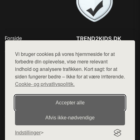
Forside
TREND2KIDS.DK
Produkter
Tlf. 78768672
Top Rabatter
Vi bruger cookies på vores hjemmeside for at
Mail:
hej@want.dk
Blog
forbedre din oplevelse, vise mere relevant
Kontakt
indhold og analysere trafikken. Kort sagt: for at
Cookie- og privatlivspolitik
siden fungerer bedre – ikke for at være irriterende.
Cookie- og privatlivspolitik.
Denne side er en del af want.dk, der udgiver en række
Accepter alle
hjemmesider med præsentation af forskellige produkter fra
diverse webshops. Der sælges ikke varer fra denne side - vi
Afvis ikke‑nødvendige
henviser til de shops, som sælger varen. Vi har heller ikke
varerne på lager.
Indstillinger