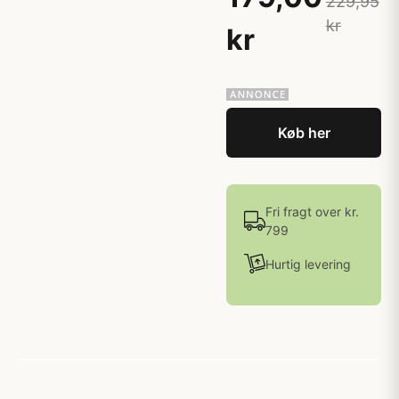
229,95
kr
kr
Køb her
Fri fragt over kr.
799
Hurtig levering