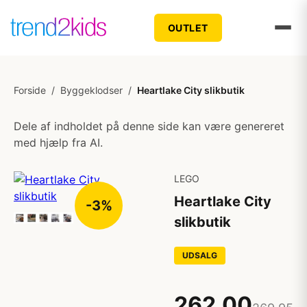
OUTLET
Forside
/
Byggeklodser
/
Heartlake City slikbutik
Dele af indholdet på denne side kan være genereret
med hjælp fra AI.
LEGO
Heartlake City
-3%
slikbutik
UDSALG
262,00