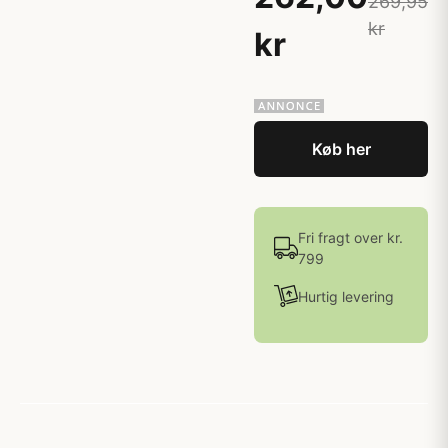
269,95
kr
kr
Køb her
Fri fragt over kr.
799
Hurtig levering