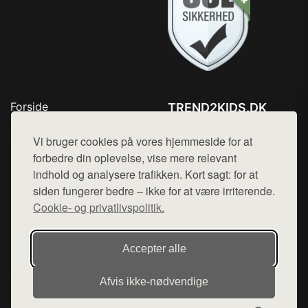
Forside
TREND2KIDS.DK
Produkter
Tlf. 78768672
Top Rabatter
Vi bruger cookies på vores hjemmeside for at
Mail:
hej@want.dk
Blog
forbedre din oplevelse, vise mere relevant
Kontakt
indhold og analysere trafikken. Kort sagt: for at
Cookie- og privatlivspolitik
siden fungerer bedre – ikke for at være irriterende.
Cookie- og privatlivspolitik.
Denne side er en del af want.dk, der udgiver en række
Accepter alle
hjemmesider med præsentation af forskellige produkter fra
diverse webshops. Der sælges ikke varer fra denne side - vi
Afvis ikke‑nødvendige
henviser til de shops, som sælger varen. Vi har heller ikke
varerne på lager.