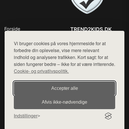
Forside
TREND2KIDS.DK
Produkter
Tlf. 78768672
Top Rabatter
Vi bruger cookies på vores hjemmeside for at
Mail:
hej@want.dk
Blog
forbedre din oplevelse, vise mere relevant
Kontakt
indhold og analysere trafikken. Kort sagt: for at
Cookie- og privatlivspolitik
siden fungerer bedre – ikke for at være irriterende.
Cookie- og privatlivspolitik.
Denne side er en del af want.dk, der udgiver en række
Accepter alle
hjemmesider med præsentation af forskellige produkter fra
diverse webshops. Der sælges ikke varer fra denne side - vi
Afvis ikke‑nødvendige
henviser til de shops, som sælger varen. Vi har heller ikke
varerne på lager.
Indstillinger
© 2026 trend2kids.dk. Alle rettigheder forbeholdes.