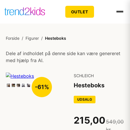
OUTLET
Forside
/
Figurer
/
Hesteboks
Dele af indholdet på denne side kan være genereret
med hjælp fra AI.
SCHLEICH
Hesteboks
-61%
UDSALG
215,00
549,00
kr