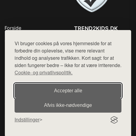
Forside
TREND2KIDS.DK
Produkter
Tlf. 78768672
Top Rabatter
Vi bruger cookies på vores hjemmeside for at
Mail:
hej@want.dk
Blog
forbedre din oplevelse, vise mere relevant
Kontakt
indhold og analysere trafikken. Kort sagt: for at
Cookie- og privatlivspolitik
siden fungerer bedre – ikke for at være irriterende.
Cookie- og privatlivspolitik.
Denne side er en del af want.dk, der udgiver en række
Accepter alle
hjemmesider med præsentation af forskellige produkter fra
diverse webshops. Der sælges ikke varer fra denne side - vi
Afvis ikke‑nødvendige
henviser til de shops, som sælger varen. Vi har heller ikke
varerne på lager.
Indstillinger
© 2026 trend2kids.dk. Alle rettigheder forbeholdes.