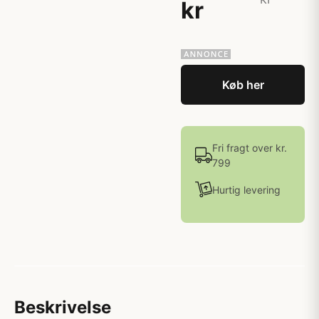
kr
Køb her
Fri fragt over kr.
799
Hurtig levering
Beskrivelse