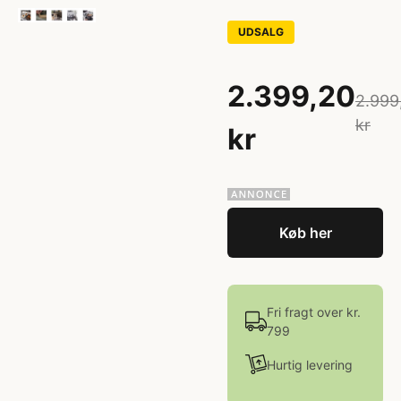
UDSALG
2.399,20
2.999
kr
kr
Køb her
Fri fragt over kr.
799
Hurtig levering