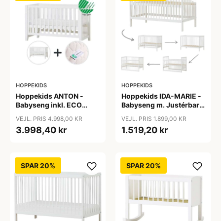
HOPPEKIDS
HOPPEKIDS
Hoppekids ANTON -
Hoppekids IDA-MARIE -
Babyseng inkl. ECO
Babyseng m. Justérbar
Dream Madras - 60x120
Højde og Sidepanel -
VEJL. PRIS 4.998,00 KR
VEJL. PRIS 1.899,00 KR
cm. - Hvid
Hvid
3.998,40 kr
1.519,20 kr
SPAR 20%
SPAR 20%