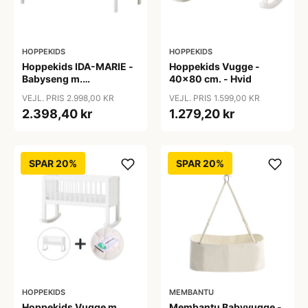
HOPPEKIDS
HOPPEKIDS
Hoppekids IDA-MARIE -
Hoppekids Vugge -
Babyseng m.
40x80 cm. - Hvid
Skummadras -
VEJL. PRIS 2.998,00 KR
VEJL. PRIS 1.599,00 KR
Justérbar Højde og
2.398,40 kr
1.279,20 kr
Sidepanel - Hvid
SPAR 20%
SPAR 20%
HOPPEKIDS
MEMBANTU
Hoppekids Vugge m.
Membantu Babyvugge -