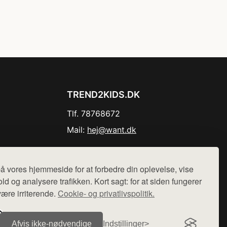
TREND2KIDS.DK
Tlf. 78768672
Mail:
hej@want.dk
Cookie- og privatlivspolitik
å vores hjemmeside for at forbedre din oplevelse, vise
ld og analysere trafikken. Kort sagt: for at siden fungerer
være irriterende.
Cookie- og privatlivspolitik.
r sælges ikke varer fra denne side - vi henviser til de shops,
Afvis ikke‑nødvendige
Indstillinger