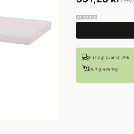
739,0
Fri fragt over kr. 799
Hurtig levering