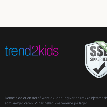
Denne side er en del af want.dk, der udgiver en række hjemmeside
som sælger varen. Vi har heller ikke varerne på lager.