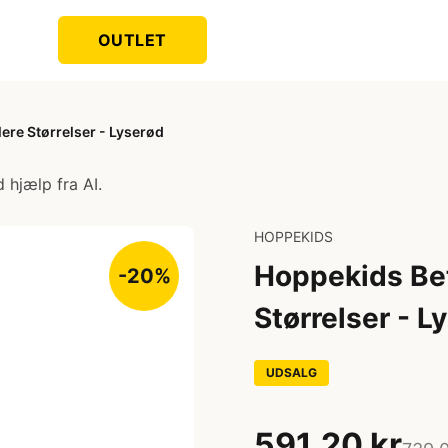
OUTLET
lere Størrelser - Lyserød
 hjælp fra AI.
HOPPEKIDS
Hoppekids Bet
-20%
Størrelser - L
UDSALG
591,20 kr