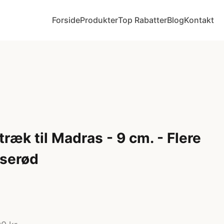
Forside
Produkter
Top Rabatter
Blog
Kontakt
ræk til Madras - 9 cm. - Flere
yserød