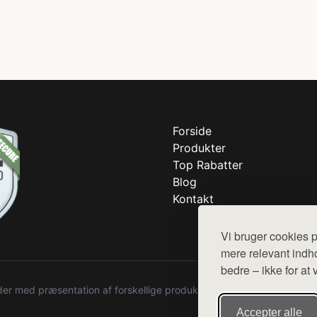
Forside
Produkter
Top Rabatter
Blog
Kontakt
Vi bruger cookies p
mere relevant indho
bedre – ikke for at 
r med præsentation af forskellige produkter fra diverse webshops. De
Accepter alle