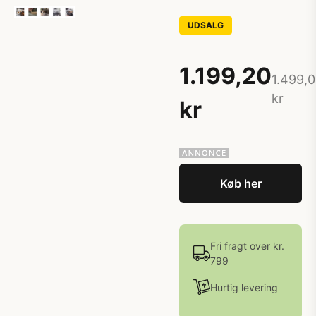
UDSALG
1.199,20
1.499,
kr
kr
Køb her
Fri fragt over kr.
799
Hurtig levering