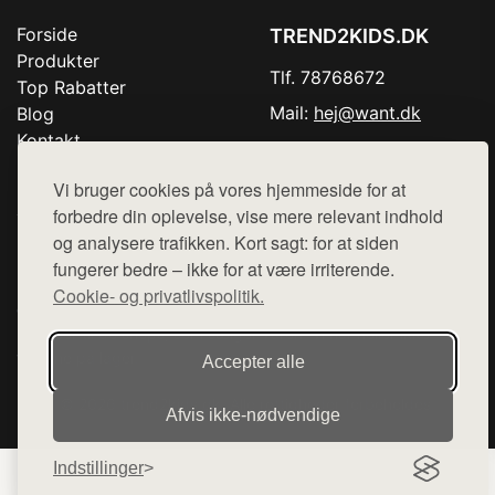
Forside
TREND2KIDS.DK
Produkter
Tlf. 78768672
Top Rabatter
Mail:
hej@want.dk
Blog
Kontakt
Cookie- og privatlivspolitik
Vi bruger cookies på vores hjemmeside for at
forbedre din oplevelse, vise mere relevant indhold
og analysere trafikken. Kort sagt: for at siden
Denne side er en del af want.dk, der udgiver en række
fungerer bedre – ikke for at være irriterende.
hjemmesider med præsentation af forskellige produkter fra
Cookie- og privatlivspolitik.
diverse webshops. Der sælges ikke varer fra denne side - vi
henviser til de shops, som sælger varen. Vi har heller ikke
varerne på lager.
Accepter alle
© 2026 trend2kids.dk. Alle rettigheder forbeholdes.
Afvis ikke‑nødvendige
Indstillinger