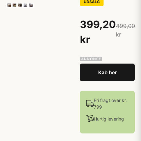
UDSALG
399,20
499,00
kr
kr
Køb her
Fri fragt over kr.
799
Hurtig levering