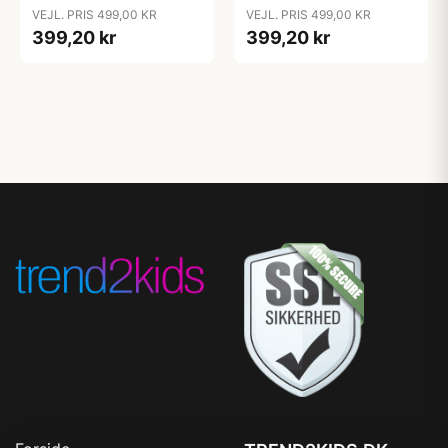
Juniorseng - Dove Grey
Juniorseng - Dream Blue
VEJL. PRIS 499,00 KR
VEJL. PRIS 499,00 KR
399,20 kr
399,20 kr