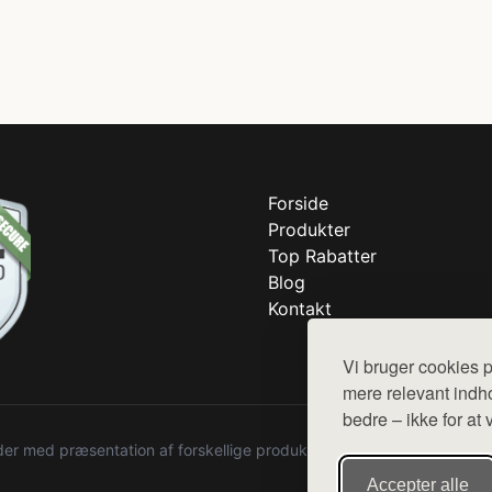
Forside
Produkter
Top Rabatter
Blog
Kontakt
Vi bruger cookies p
mere relevant indho
bedre – ikke for at 
r med præsentation af forskellige produkter fra diverse webshops. De
Accepter alle