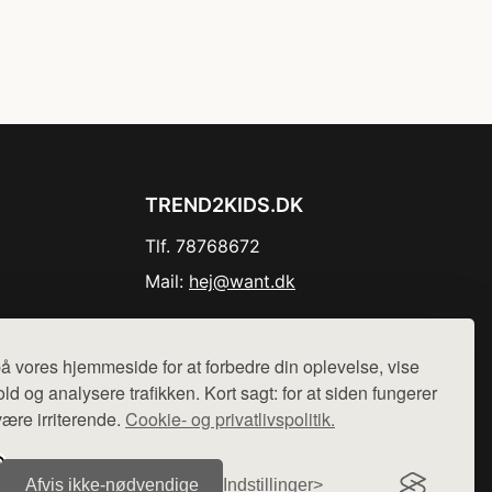
TREND2KIDS.DK
Tlf. 78768672
Mail:
hej@want.dk
Cookie- og privatlivspolitik
å vores hjemmeside for at forbedre din oplevelse, vise
ld og analysere trafikken. Kort sagt: for at siden fungerer
være irriterende.
Cookie- og privatlivspolitik.
r sælges ikke varer fra denne side - vi henviser til de shops,
Afvis ikke‑nødvendige
Indstillinger