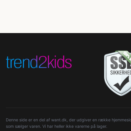
Denne side er en del af want.dk, der udgiver en række hjemmeside
som sælger varen. Vi har heller ikke varerne på lager.