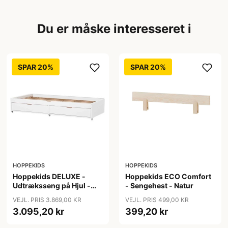
Du er måske interesseret i
SPAR 20%
SPAR 20%
HOPPEKIDS
HOPPEKIDS
Hoppekids DELUXE -
Hoppekids ECO Comfort
Udtræksseng på Hjul -
- Sengehest - Natur
Flere Størrelser - Hvid
VEJL. PRIS 3.869,00 KR
VEJL. PRIS 499,00 KR
3.095,20 kr
399,20 kr