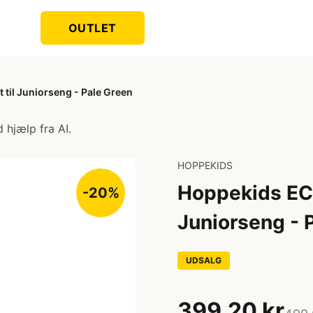
OUTLET
til Juniorseng - Pale Green
 hjælp fra AI.
HOPPEKIDS
Hoppekids ECO
-20%
Juniorseng - 
UDSALG
399,20 kr