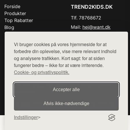
Forside
TREND2KIDS.DK
Produkter
Tlf. 78768672
Top Rabatter
Mail:
hej@want.dk
Blog
Kontakt
Cookie- og privatlivspolitik
Vi bruger cookies på vores hjemmeside for at
forbedre din oplevelse, vise mere relevant indhold
og analysere trafikken. Kort sagt: for at siden
fungerer bedre – ikke for at være irriterende.
Denne side er en del af want.dk, der udgiver en række
Cookie- og privatlivspolitik.
hjemmesider med præsentation af forskellige produkter fra
diverse webshops. Der sælges ikke varer fra denne side - vi
henviser til de shops, som sælger varen. Vi har heller ikke
Accepter alle
varerne på lager.
Afvis ikke‑nødvendige
© 2026 trend2kids.dk. Alle rettigheder forbeholdes.
Indstillinger