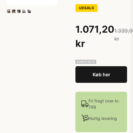
UDSALG
1.071,20
1.339,0
kr
kr
Køb her
Fri fragt over kr.
799
Hurtig levering