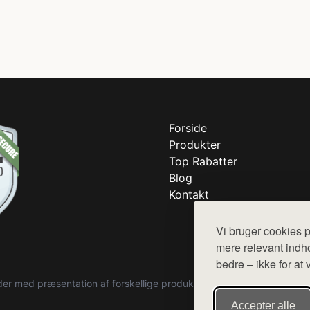
Forside
Produkter
Top Rabatter
Blog
Kontakt
Vi bruger cookies p
mere relevant indho
bedre – ikke for at 
r med præsentation af forskellige produkter fra diverse webshops. De
Accepter alle