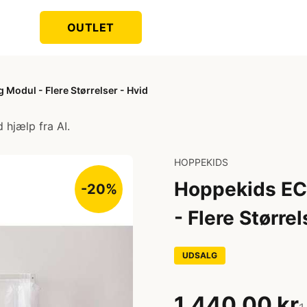
OUTLET
odul - Flere Størrelser - Hvid
 hjælp fra AI.
HOPPEKIDS
Hoppekids EC
-20%
- Flere Størrel
UDSALG
1.440,00 kr