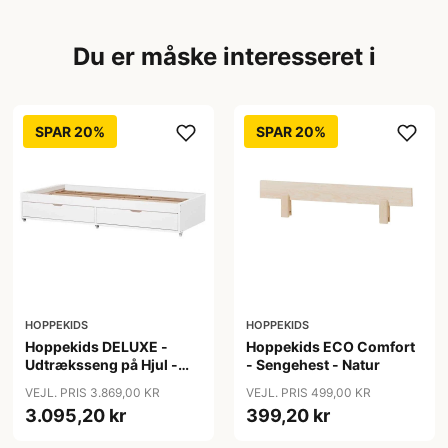
Du er måske interesseret i
SPAR 20%
SPAR 20%
HOPPEKIDS
HOPPEKIDS
Hoppekids DELUXE -
Hoppekids ECO Comfort
Udtræksseng på Hjul -
- Sengehest - Natur
Flere Størrelser - Hvid
VEJL. PRIS 3.869,00 KR
VEJL. PRIS 499,00 KR
3.095,20 kr
399,20 kr