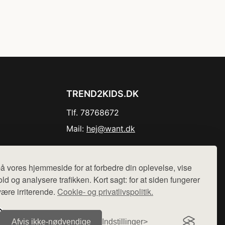
TREND2KIDS.DK
Tlf. 78768672
Mail:
hej@want.dk
Cookie- og privatlivspolitik
å vores hjemmeside for at forbedre din oplevelse, vise
ld og analysere trafikken. Kort sagt: for at siden fungerer
være irriterende.
Cookie- og privatlivspolitik.
r sælges ikke varer fra denne side - vi henviser til de shops,
Afvis ikke‑nødvendige
Indstillinger