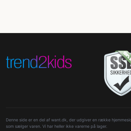
Denne side er en del af want.dk, der udgiver en række hjemmeside
som sælger varen. Vi har heller ikke varerne på lager.