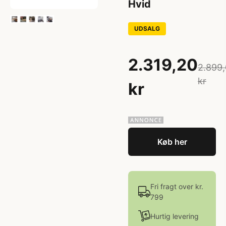
Hvid
UDSALG
2.319,20
2.899
kr
kr
Køb her
Fri fragt over kr.
799
Hurtig levering