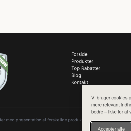
Forside
Produkter
Top Rabatter
Blog
Kontakt
Vi bruger cookies p
mere relevant indho
bedre – ikke for at 
r med præsentation af forskellige produkter fra diverse webshops. De
Accepter alle