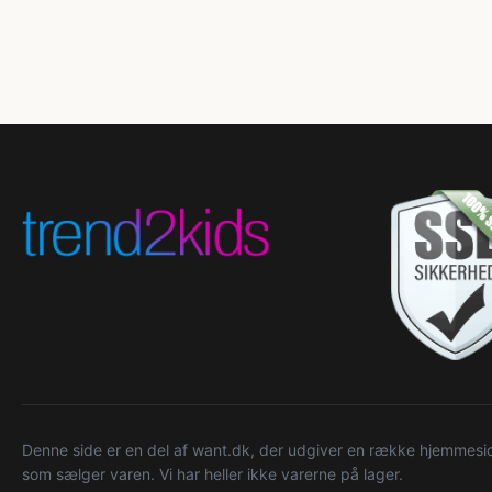
Denne side er en del af want.dk, der udgiver en række hjemmeside
som sælger varen. Vi har heller ikke varerne på lager.