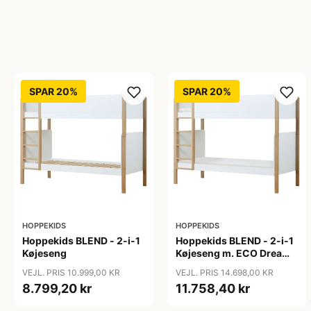
SPAR 20%
SPAR 20%
HOPPEKIDS
HOPPEKIDS
Hoppekids BLEND - 2-i-1
Hoppekids BLEND - 2-i-1
Køjeseng
Køjeseng m. ECO Dream
Madras - 90x200 cm -
VEJL. PRIS 10.999,00 KR
VEJL. PRIS 14.698,00 KR
Egetræ
8.799,20 kr
11.758,40 kr