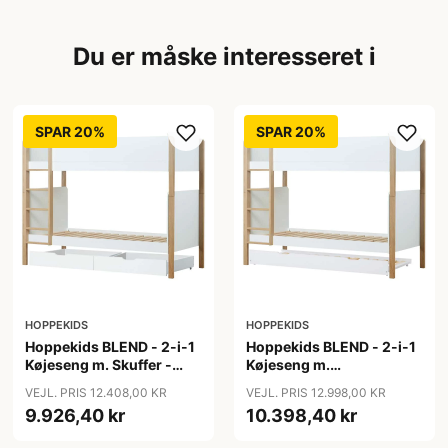
Du er måske interesseret i
SPAR 20%
SPAR 20%
HOPPEKIDS
HOPPEKIDS
Hoppekids BLEND - 2-i-1
Hoppekids BLEND - 2-i-1
Køjeseng m. Skuffer -
Køjeseng m.
90x200 cm - Egetræ
Udtræksseng - 90x200
VEJL. PRIS 12.408,00 KR
VEJL. PRIS 12.998,00 KR
cm - Egetræ
9.926,40 kr
10.398,40 kr