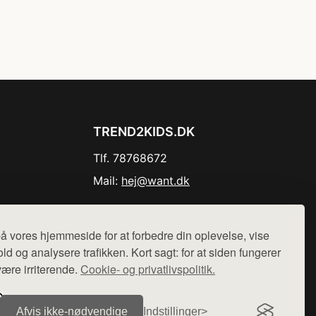
TREND2KIDS.DK
Tlf. 78768672
Mail:
hej@want.dk
Cookie- og privatlivspolitik
å vores hjemmeside for at forbedre din oplevelse, vise
ld og analysere trafikken. Kort sagt: for at siden fungerer
være irriterende.
Cookie- og privatlivspolitik.
r sælges ikke varer fra denne side - vi henviser til de shops,
Afvis ikke‑nødvendige
Indstillinger