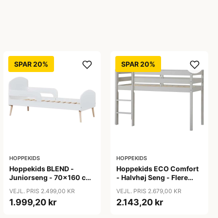
SPAR 20%
SPAR 20%
HOPPEKIDS
HOPPEKIDS
Hoppekids BLEND -
Hoppekids ECO Comfort
Juniorseng - 70x160 cm
- Halvhøj Seng - Flere
- Hvid
Størrelser - Dove Grey
VEJL. PRIS 2.499,00 KR
VEJL. PRIS 2.679,00 KR
1.999,20 kr
2.143,20 kr