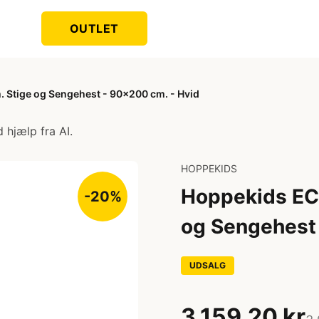
OUTLET
 Stige og Sengehest - 90x200 cm. - Hvid
 hjælp fra AI.
HOPPEKIDS
Hoppekids EC
-20%
og Sengehest 
UDSALG
3.159,20 kr