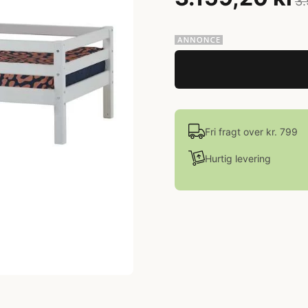
3.
Fri fragt over kr. 799
Hurtig levering