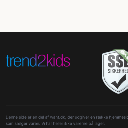
Denne side er en del af want.dk, der udgiver en række hjemmeside
som sælger varen. Vi har heller ikke varerne på lager.