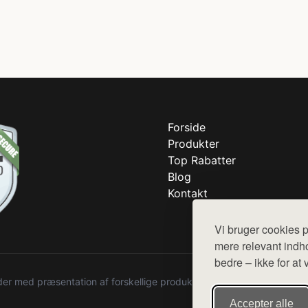
Forside
Produkter
Top Rabatter
Blog
Kontakt
Vi bruger cookies p
mere relevant indho
bedre – ikke for at 
r med præsentation af forskellige produkter fra diverse webshops. De
Accepter alle