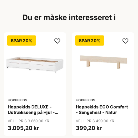
Du er måske interesseret i
SPAR 20%
SPAR 20%
HOPPEKIDS
HOPPEKIDS
Hoppekids DELUXE -
Hoppekids ECO Comfort
Udtræksseng på Hjul -
- Sengehest - Natur
Flere Størrelser - Hvid
VEJL. PRIS 3.869,00 KR
VEJL. PRIS 499,00 KR
3.095,20 kr
399,20 kr