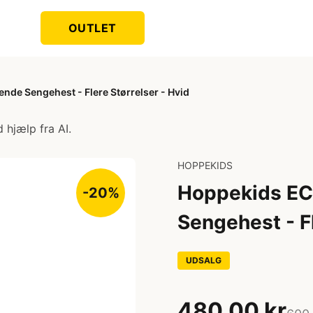
OUTLET
de Sengehest - Flere Størrelser - Hvid
 hjælp fra AI.
HOPPEKIDS
Hoppekids EC
-20%
Sengehest - Fl
UDSALG
480,00 kr