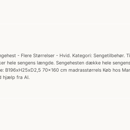
t - Flere Størrelser - Hvid. Kategori: Sengetilbehør. Til
hele sengens længde. Sengehesten dække hele sengens la
relse: B196xH25xD2,5 70x160 cm madrasstørrels Køb hos M
 hjælp fra AI.