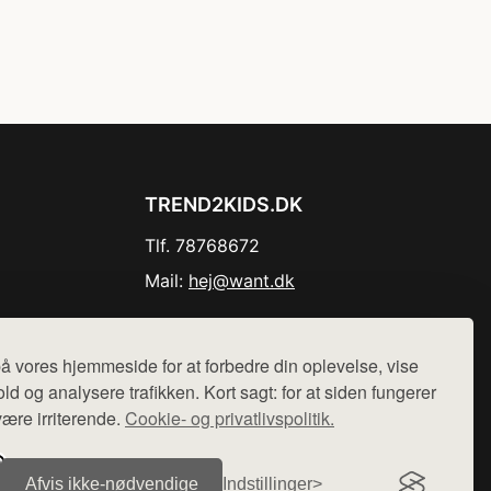
TREND2KIDS.DK
Tlf. 78768672
Mail:
hej@want.dk
Cookie- og privatlivspolitik
å vores hjemmeside for at forbedre din oplevelse, vise
ld og analysere trafikken. Kort sagt: for at siden fungerer
være irriterende.
Cookie- og privatlivspolitik.
r sælges ikke varer fra denne side - vi henviser til de shops,
Afvis ikke‑nødvendige
Indstillinger