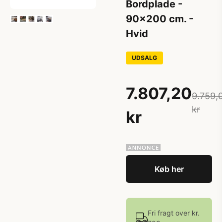
Bordplade -
90x200 cm. -
Hvid
UDSALG
7.807,20
9.759,
kr
kr
Køb her
Fri fragt over kr.