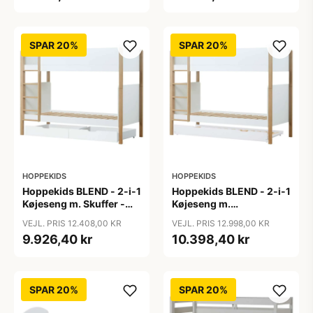
SPAR 20%
SPAR 20%
HOPPEKIDS
HOPPEKIDS
Hoppekids BLEND - 2-i-1
Hoppekids BLEND - 2-i-1
Køjeseng m. Skuffer -
Køjeseng m.
90x200 cm - Egetræ
Udtræksseng - 90x200
VEJL. PRIS 12.408,00 KR
VEJL. PRIS 12.998,00 KR
cm - Egetræ
9.926,40 kr
10.398,40 kr
SPAR 20%
SPAR 20%