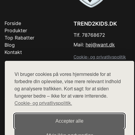
Forside
TREND2KIDS.DK
Produkter
Tlf. 78768672
Top Rabatter
Mail:
hej@want.dk
Blog
Kontakt
Cookie- og privatlivspolitik
Vi bruger cookies på vores hjemmeside for at
forbedre din oplevelse, vise mere relevant indhold
Denne side er en del af want.dk, der udgiver en række
og analysere trafikken. Kort sagt: for at siden
hjemmesider med præsentation af forskellige produkter fra
fungerer bedre – ikke for at være irriterende.
diverse webshops. Der sælges ikke varer fra denne side - vi
Cookie- og privatlivspolitik.
henviser til de shops, som sælger varen. Vi har heller ikke
varerne på lager.
Accepter alle
© 2026 trend2kids.dk. Alle rettigheder forbeholdes.