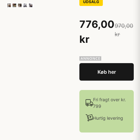
UDSALG
776,00
970,00
kr
kr
Køb her
Fri fragt over kr.
799
Hurtig levering