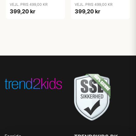
Juniorseng - Dove Grey
Juniorseng - Dream Blue
VEJL. PRIS 499,00 KR
VEJL. PRIS 499,00 KR
399,20 kr
399,20 kr