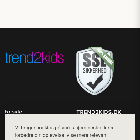
Forside
TREND2KIDS.DK
Produkter
Tlf. 78768672
Top Rabatter
Vi bruger cookies på vores hjemmeside for at
Mail:
hej@want.dk
Blog
forbedre din oplevelse, vise mere relevant