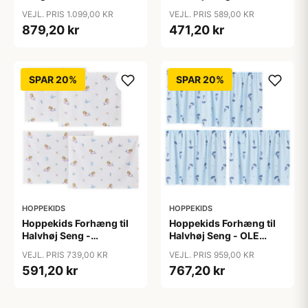
WONDERLAND m. Tyl -
MERMAID - Flere
VEJL. PRIS 1.099,00 KR
VEJL. PRIS 589,00 KR
Flere Størrelser
Størrelser
879,20 kr
471,20 kr
SPAR 20%
SPAR 20%
HOPPEKIDS
HOPPEKIDS
Hoppekids Forhæng til
Hoppekids Forhæng til
Halvhøj Seng -
Halvhøj Seng - OLE
MERMAID - Flere
LUKOIE - Blå
VEJL. PRIS 739,00 KR
VEJL. PRIS 959,00 KR
Størrelser
591,20 kr
767,20 kr