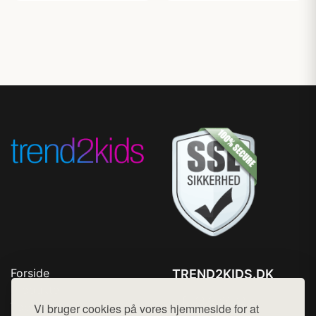
Forside
TREND2KIDS.DK
Produkter
Tlf. 78768672
Top Rabatter
Vi bruger cookies på vores hjemmeside for at