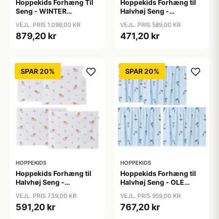
Hoppekids Forhæng Til
Hoppekids Forhæng til
Seng - WINTER
Halvhøj Seng -
WONDERLAND m. Tyl -
MERMAID - Flere
VEJL. PRIS 1.099,00 KR
VEJL. PRIS 589,00 KR
Flere Størrelser
Størrelser
879,20 kr
471,20 kr
SPAR 20%
SPAR 20%
HOPPEKIDS
HOPPEKIDS
Hoppekids Forhæng til
Hoppekids Forhæng til
Halvhøj Seng -
Halvhøj Seng - OLE
MERMAID - Flere
LUKOIE - Blå
VEJL. PRIS 739,00 KR
VEJL. PRIS 959,00 KR
Størrelser
591,20 kr
767,20 kr