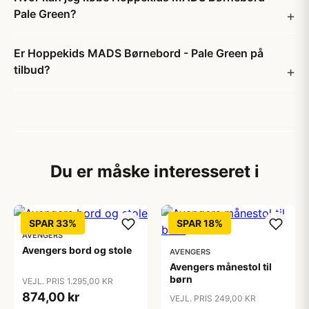
Pale Green?
Er Hoppekids MADS Børnebord - Pale Green på
tilbud?
Du er måske interesseret i
SPAR 33%
SPAR 18%
AVENGERS
Avengers bord og stole
AVENGERS
Avengers månestol til
børn
VEJL. PRIS 1.295,00 KR
874,00 kr
VEJL. PRIS 249,00 KR