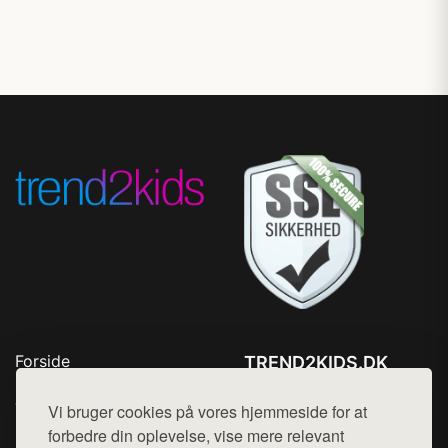
Forside
TREND2KIDS.DK
Produkter
Tlf. 78768672
Top Rabatter
Vi bruger cookies på vores hjemmeside for at
Mail:
hej@want.dk
Blog
forbedre din oplevelse, vise mere relevant