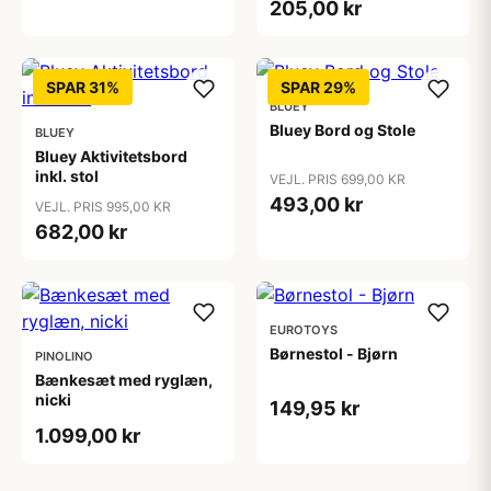
205,00 kr
SPAR 31%
SPAR 29%
BLUEY
Bluey Bord og Stole
BLUEY
Bluey Aktivitetsbord
inkl. stol
VEJL. PRIS 699,00 KR
493,00 kr
VEJL. PRIS 995,00 KR
682,00 kr
EUROTOYS
Børnestol - Bjørn
PINOLINO
Bænkesæt med ryglæn,
nicki
149,95 kr
1.099,00 kr