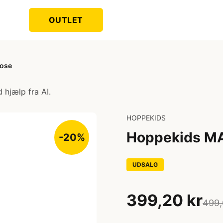
OUTLET
Rose
 hjælp fra AI.
HOPPEKIDS
Hoppekids MA
-20%
UDSALG
399,20 kr
499,