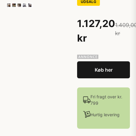
UDSALG
1.127,20
1.409,0
kr
kr
Køb her
Fri fragt over kr.
799
Hurtig levering