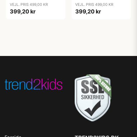
Juniorseng - Dove Grey
Juniorseng - Dream Blue
VEJL. PRIS 499,00 KR
VEJL. PRIS 499,00 KR
399,20 kr
399,20 kr