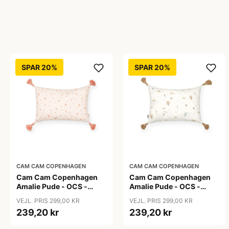
SPAR 20%
SPAR 20%
CAM CAM COPENHAGEN
CAM CAM COPENHAGEN
Cam Cam Copenhagen
Cam Cam Copenhagen
Amalie Pude - OCS -
Amalie Pude - OCS -
Bows
Dreamland
VEJL. PRIS 299,00 KR
VEJL. PRIS 299,00 KR
239,20 kr
239,20 kr