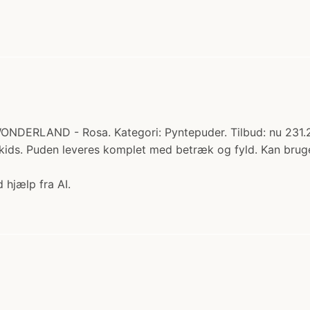
DERLAND - Rosa. Kategori: Pyntepuder. Tilbud: nu 231.20
ekids. Puden leveres komplet med betræk og fyld. Kan brug
 hjælp fra AI.