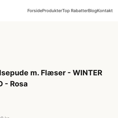
Forside
Produkter
Top Rabatter
Blog
Kontakt
lsepude m. Flæser - WINTER
- Rosa