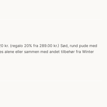
 kr. (regalo 20% fra 289.00 kr.) Sød, rund pude med
es alene eller sammen med andet tilbehør fra Winter