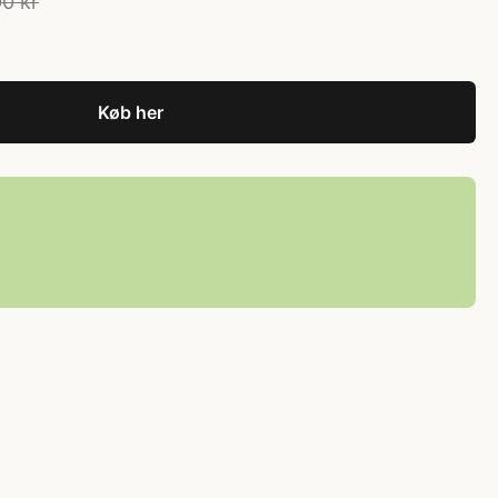
0 kr
Køb her