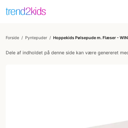
Forside
/
Pyntepuder
/
Hoppekids Pølsepude m. Flæser - W
Dele af indholdet på denne side kan være genereret med