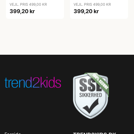
Juniorseng - Dove Grey
Juniorseng - Dream Blue
VEJL. PRIS 499,00 KR
VEJL. PRIS 499,00 KR
399,20 kr
399,20 kr