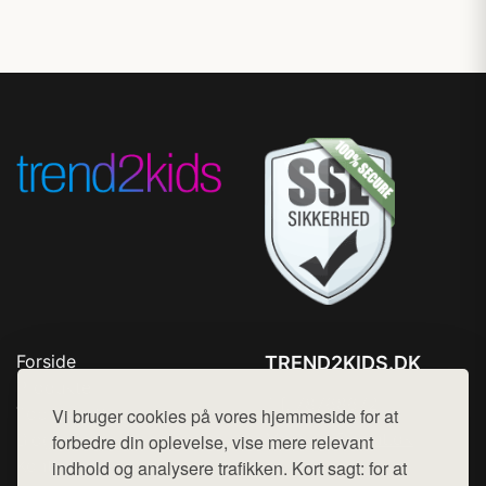
Forside
TREND2KIDS.DK
Produkter
Tlf. 78768672
Top Rabatter
Vi bruger cookies på vores hjemmeside for at
Mail:
hej@want.dk
Blog
forbedre din oplevelse, vise mere relevant
Kontakt
indhold og analysere trafikken. Kort sagt: for at
Cookie- og privatlivspolitik