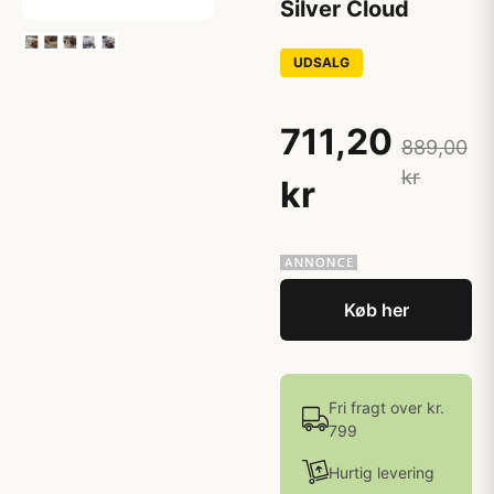
Silver Cloud
UDSALG
711,20
889,00
kr
kr
Køb her
Fri fragt over kr.
799
Hurtig levering