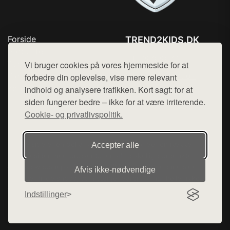
Forside
TREND2KIDS.DK
Produkter
Tlf. 78768672
Top Rabatter
Vi bruger cookies på vores hjemmeside for at
Mail:
hej@want.dk
Blog
forbedre din oplevelse, vise mere relevant
Kontakt
indhold og analysere trafikken. Kort sagt: for at
Cookie- og privatlivspolitik
siden fungerer bedre – ikke for at være irriterende.
Cookie- og privatlivspolitik.
Denne side er en del af want.dk, der udgiver en række
Accepter alle
hjemmesider med præsentation af forskellige produkter fra
diverse webshops. Der sælges ikke varer fra denne side - vi
Afvis ikke‑nødvendige
henviser til de shops, som sælger varen. Vi har heller ikke
varerne på lager.
Indstillinger
© 2026 trend2kids.dk. Alle rettigheder forbeholdes.