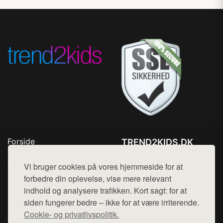
Forside
TREND2KIDS.DK
Produkter
Tlf. 78768672
Top Rabatter
Vi bruger cookies på vores hjemmeside for at
Mail:
hej@want.dk
Blog
forbedre din oplevelse, vise mere relevant
Kontakt
indhold og analysere trafikken. Kort sagt: for at
Cookie- og privatlivspolitik
siden fungerer bedre – ikke for at være irriterende.
Cookie- og privatlivspolitik.