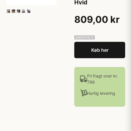
Hvid
809,00 kr
Køb her
Fri fragt over kr.
799
Hurtig levering