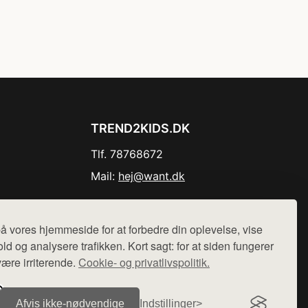
TREND2KIDS.DK
Tlf. 78768672
Mail:
hej@want.dk
Cookie- og privatlivspolitik
å vores hjemmeside for at forbedre din oplevelse, vise
ld og analysere trafikken. Kort sagt: for at siden fungerer
være irriterende.
Cookie- og privatlivspolitik.
r sælges ikke varer fra denne side - vi henviser til de shops,
Afvis ikke‑nødvendige
Indstillinger