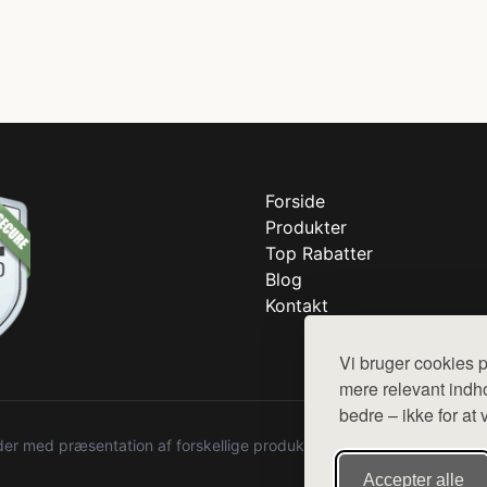
Forside
Produkter
Top Rabatter
Blog
Kontakt
Vi bruger cookies p
mere relevant indho
bedre – ikke for at 
r med præsentation af forskellige produkter fra diverse webshops. De
Accepter alle