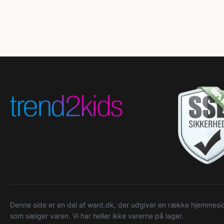
Denne side er en del af want.dk, der udgiver en række hjemmeside
som sælger varen. Vi har heller ikke varerne på lager.