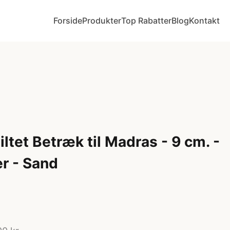
Forside
Produkter
Top Rabatter
Blog
Kontakt
tet Betræk til Madras - 9 cm. -
er - Sand