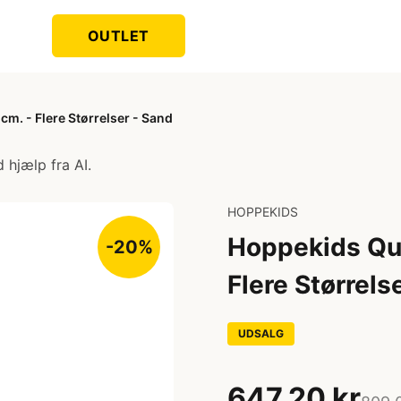
OUTLET
cm. - Flere Størrelser - Sand
 hjælp fra AI.
HOPPEKIDS
Hoppekids Quil
-20%
Flere Størrels
UDSALG
647,20 kr