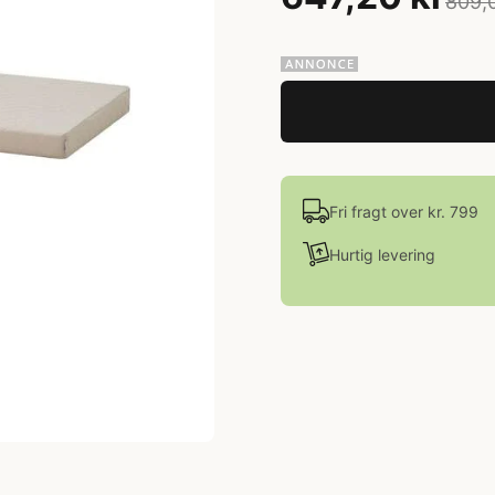
809,
Fri fragt over kr. 799
Hurtig levering