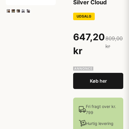
Silver Cloud
UDSALG
647,20
809,00
kr
kr
Køb her
Fri fragt over kr.
799
Hurtig levering