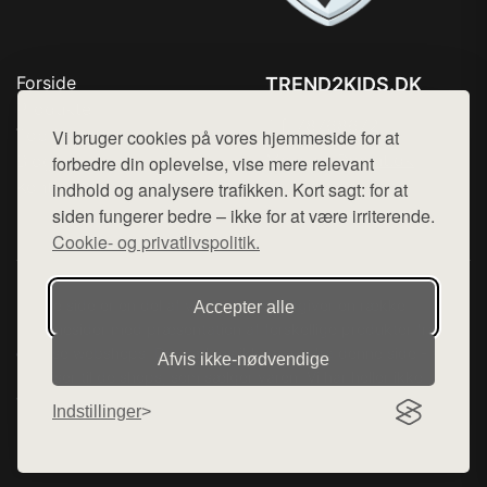
Forside
TREND2KIDS.DK
Produkter
Tlf. 78768672
Top Rabatter
Vi bruger cookies på vores hjemmeside for at
Mail:
hej@want.dk
Blog
forbedre din oplevelse, vise mere relevant
Kontakt
indhold og analysere trafikken. Kort sagt: for at
Cookie- og privatlivspolitik
siden fungerer bedre – ikke for at være irriterende.
Cookie- og privatlivspolitik.
Denne side er en del af want.dk, der udgiver en række
Accepter alle
hjemmesider med præsentation af forskellige produkter fra
diverse webshops. Der sælges ikke varer fra denne side - vi
Afvis ikke‑nødvendige
henviser til de shops, som sælger varen. Vi har heller ikke
varerne på lager.
Indstillinger
© 2026 trend2kids.dk. Alle rettigheder forbeholdes.