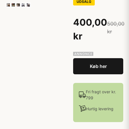
UDSALG
400,00
500,00
kr
kr
Køb her
Fri fragt over kr.
799
Hurtig levering