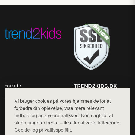
Forside
TREND2KIDS.DK
Produkter
Tlf. 78768672
Top Rabatter
Vi bruger cookies på vores hjemmeside for at
Mail:
hej@want.dk
Blog
forbedre din oplevelse, vise mere relevant
Kontakt
indhold og analysere trafikken. Kort sagt: for at
Cookie- og privatlivspolitik
siden fungerer bedre – ikke for at være irriterende.
Cookie- og privatlivspolitik.