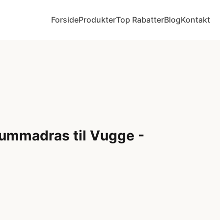
Forside
Produkter
Top Rabatter
Blog
Kontakt
ummadras til Vugge -