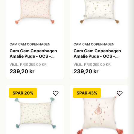
CAM CAM COPENHAGEN
CAM CAM COPENHAGEN
Cam Cam Copenhagen
Cam Cam Copenhagen
Amalie Pude - OCS -
Amalie Pude - OCS -
Bows
Dreamland
VEJL. PRIS 299,00 KR
VEJL. PRIS 299,00 KR
239,20 kr
239,20 kr
SPAR 20%
SPAR 43%