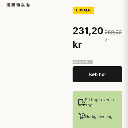
UDSALG
231,20
289,00
kr
kr
Køb her
Fri fragt over kr.
799
Hurtig levering