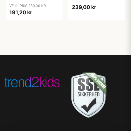
Balloon
Blueberries
VEJL. PRIS 239,00 KR
239,00 kr
191,20 kr