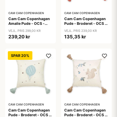
CAM CAM COPENHAGEN
CAM CAM COPENHAGEN
Cam Cam Copenhagen
Cam Cam Copenhagen
Amalie Pude - OCS -
Pude - Broderet - OCS -
Vintage Toys
Ballerina
VEJL. PRIS 299,00 KR
VEJL. PRIS 239,00 KR
239,20 kr
135,35 kr
SPAR 20%
CAM CAM COPENHAGEN
CAM CAM COPENHAGEN
Cam Cam Copenhagen
Cam Cam Copenhagen
Pude - Broderet - OCS -
Pude - Broderet - OCS -