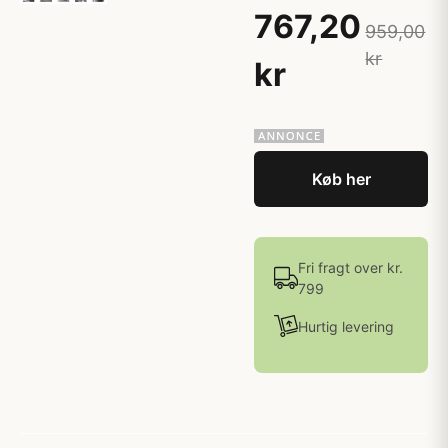
767,20
959,00
kr
kr
Køb her
Fri fragt over kr.
799
Hurtig levering