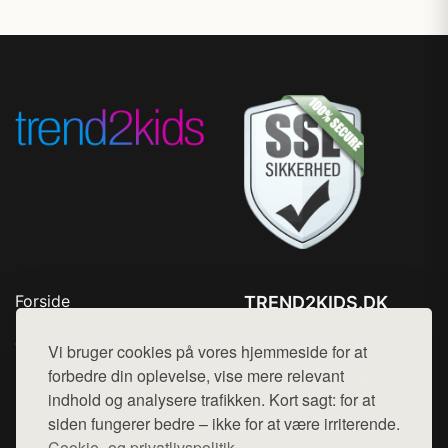
Forside
TREND2KIDS.DK
Produkter
Tlf. 78768672
Top Rabatter
Vi bruger cookies på vores hjemmeside for at
Mail:
hej@want.dk
Blog
forbedre din oplevelse, vise mere relevant
Kontakt
indhold og analysere trafikken. Kort sagt: for at
Cookie- og privatlivspolitik
siden fungerer bedre – ikke for at være irriterende.
Cookie- og privatlivspolitik.