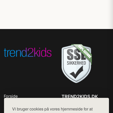
Forside
TREND2KIDS.DK
Produkter
Tlf. 78768672
Top Rabatter
Vi bruger cookies på vores hjemmeside for at