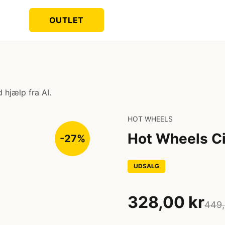
OUTLET
 hjælp fra AI.
HOT WHEELS
Hot Wheels Ci
-27%
UDSALG
328,00 kr
449,