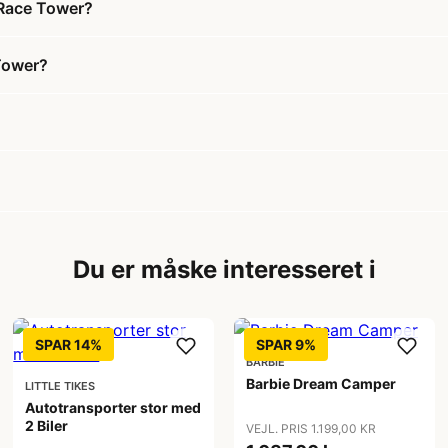
 Race Tower?
Tower?
Du er måske interesseret i
SPAR 14%
SPAR 9%
BARBIE
Barbie Dream Camper
LITTLE TIKES
Autotransporter stor med
2 Biler
VEJL. PRIS 1.199,00 KR