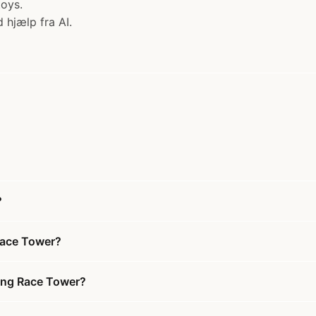
toys.
 hjælp fra AI.
?
Race Tower?
ming Race Tower?