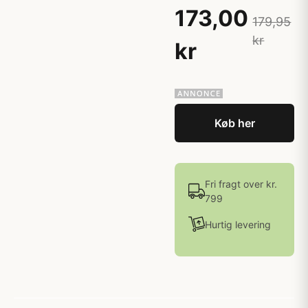
173,00
179,95
kr
kr
Køb her
Fri fragt over kr.
799
Hurtig levering