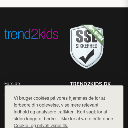
Forside
TREND2KIDS.DK
Produkter
Tlf. 78768672
Top Rabatter
Vi bruger cookies på vores hjemmeside for at
Mail:
hej@want.dk
Blog
forbedre din oplevelse, vise mere relevant
Kontakt
indhold og analysere trafikken. Kort sagt: for at
Cookie- og privatlivspolitik
siden fungerer bedre – ikke for at være irriterende.
Cookie- og privatlivspolitik.