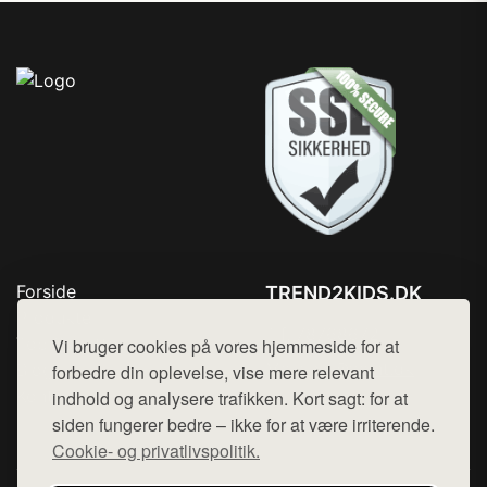
Forside
TREND2KIDS.DK
Produkter
Tlf. 78768672
Top Rabatter
Vi bruger cookies på vores hjemmeside for at
Mail:
hej@want.dk
Blog
forbedre din oplevelse, vise mere relevant
Kontakt
indhold og analysere trafikken. Kort sagt: for at
Cookie- og privatlivspolitik
siden fungerer bedre – ikke for at være irriterende.
Cookie- og privatlivspolitik.