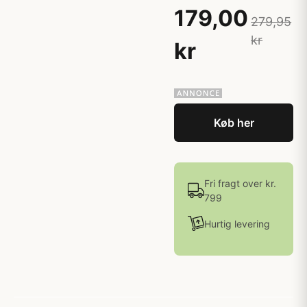
179,00
279,95
kr
kr
Køb her
Fri fragt over kr.
799
Hurtig levering