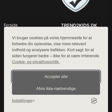
Forside
TREND2KIDS.DK
Produkter
Tlf. 78768672
Top Rabatter
Vi bruger cookies på vores hjemmeside for at
Mail:
hej@want.dk
Blog
forbedre din oplevelse, vise mere relevant
Kontakt
indhold og analysere trafikken. Kort sagt: for at
Cookie- og privatlivspolitik
siden fungerer bedre – ikke for at være irriterende.
Cookie- og privatlivspolitik.
Denne side er en del af want.dk, der udgiver en række
Accepter alle
hjemmesider med præsentation af forskellige produkter fra
diverse webshops. Der sælges ikke varer fra denne side - vi
Afvis ikke‑nødvendige
henviser til de shops, som sælger varen. Vi har heller ikke
varerne på lager.
Indstillinger
© 2026 trend2kids.dk. Alle rettigheder forbeholdes.