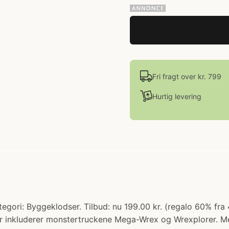
Fri fragt over kr. 799
Hurtig levering
ri: Byggeklodser. Tilbud: nu 199.00 kr. (regalo 60% fra 49
er inkluderer monstertruckene Mega-Wrex og Wrexplorer. 