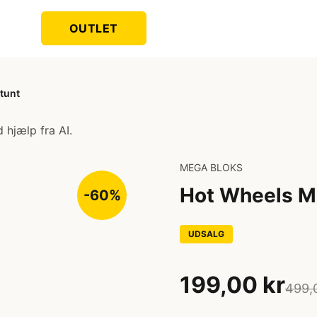
OUTLET
tunt
 hjælp fra AI.
MEGA BLOKS
Hot Wheels M
-60%
UDSALG
199,00 kr
499,