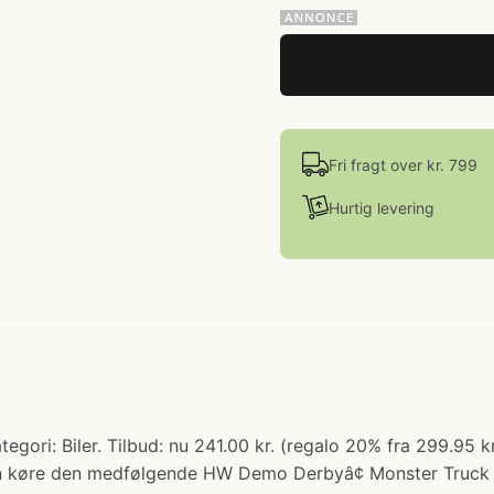
Fri fragt over kr. 799
Hurtig levering
gori: Biler. Tilbud: nu 241.00 kr. (regalo 20% fra 299.95 k
an køre den medfølgende HW Demo Derbyâ¢ Monster Truck o