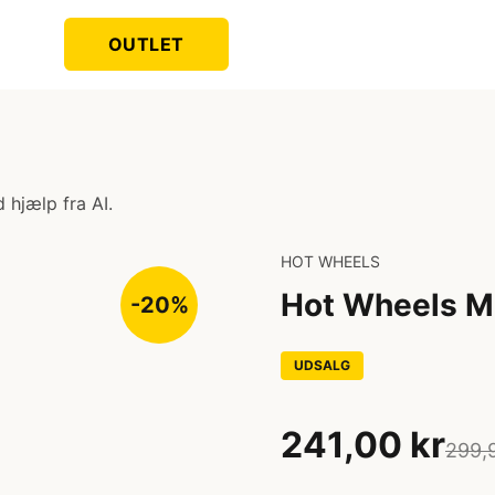
OUTLET
 hjælp fra AI.
HOT WHEELS
Hot Wheels Mo
-20%
UDSALG
241,00 kr
299,