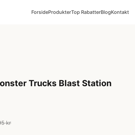
Forside
Produkter
Top Rabatter
Blog
Kontakt
nster Trucks Blast Station
95 kr