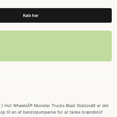
Køb her
r.) Hot WheelsÂ® Monster Trucks Blast Stationâ¢ er det
p til en af benzinpumperne for at tanke brændstof