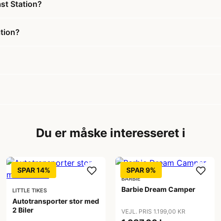
st Station?
tion?
Du er måske interesseret i
SPAR 14%
SPAR 9%
BARBIE
Barbie Dream Camper
LITTLE TIKES
Autotransporter stor med
2 Biler
VEJL. PRIS 1.199,00 KR