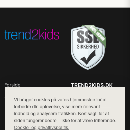
Forside
TREND2KIDS.DK
Produkter
Tlf. 78768672
Top Rabatter
Vi bruger cookies på vores hjemmeside for at
Mail:
hej@want.dk
Blog
forbedre din oplevelse, vise mere relevant
Kontakt
indhold og analysere trafikken. Kort sagt: for at
Cookie- og privatlivspolitik
siden fungerer bedre – ikke for at være irriterende.
Cookie- og privatlivspolitik.