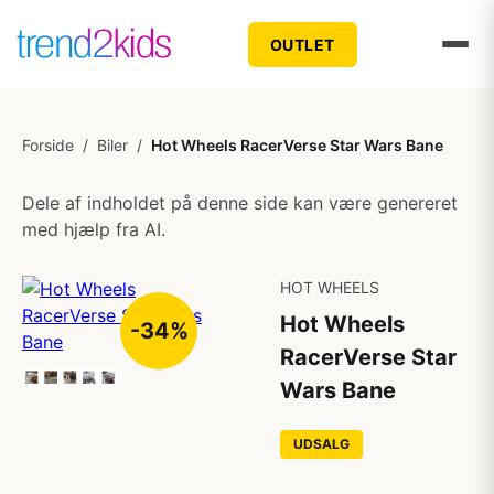
OUTLET
Forside
/
Biler
/
Hot Wheels RacerVerse Star Wars Bane
Dele af indholdet på denne side kan være genereret
med hjælp fra AI.
HOT WHEELS
Hot Wheels
-34%
RacerVerse Star
Wars Bane
UDSALG