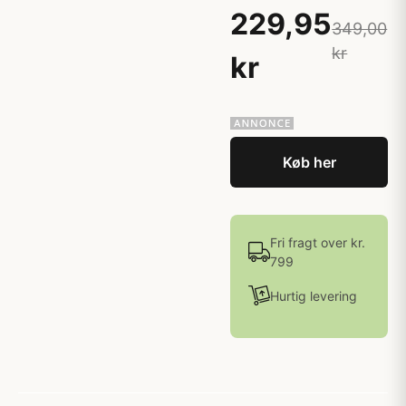
229,95
349,00
kr
kr
Køb her
Fri fragt over kr.
799
Hurtig levering