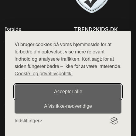
Forside
TREND2KIDS.DK
Produkter
Tlf. 78768672
Top Rabatter
Vi bruger cookies på vores hjemmeside for at
Mail:
hej@want.dk
Blog
forbedre din oplevelse, vise mere relevant
Kontakt
indhold og analysere trafikken. Kort sagt: for at
Cookie- og privatlivspolitik
siden fungerer bedre – ikke for at være irriterende.
Cookie- og privatlivspolitik.
Denne side er en del af want.dk, der udgiver en række
Accepter alle
hjemmesider med præsentation af forskellige produkter fra
diverse webshops. Der sælges ikke varer fra denne side - vi
Afvis ikke‑nødvendige
henviser til de shops, som sælger varen. Vi har heller ikke
varerne på lager.
Indstillinger
© 2026 trend2kids.dk. Alle rettigheder forbeholdes.